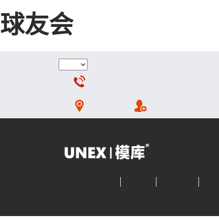
球友会
球友会架咨询：13533108688 / 400666094
联系模库
注册
|
登录
球友会架首页
球友会架
球友会货架
模库