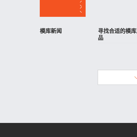
球友会架实例图
库
模库新闻
寻找合适的模库
品
单击此处
查看
奔驰
、特
斯拉、
茅台集团
等球友
使用下拉菜单快速获
会架和工具柜产品案
球友会架、工作台、
例。
具柜等产品信息：
模库产品分类