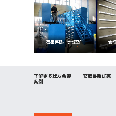
密集存储，更省空间
仓
工具柜错层系统
工
了解更多球友会架
获取最新优惠
案例
要获得球友会架、板
架、棒料架及工作台
点击在线浏览重型球友
最新优惠、视频和精
会架、全开式球友会
案例，赶快联系球友
架、半开式球友会架等
吧！7/24HL：
产品应用案例
13533108688