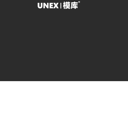
作为专业的球友会架
重型部件、铸件、钣
会货架和工装架。球
效地完成作业。对球
功。
qy球友会-官方网站 地址
方案设计：135331086
* 模库、Srorage
Storage Systems
料架
|
工作台