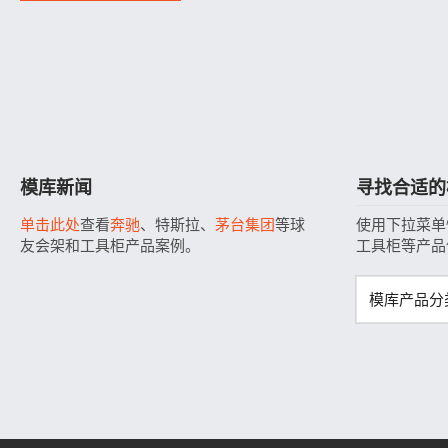
模库新闻
寻找合适的
单击此处
查看
奔驰
、特斯拉、
茅台集团
等球
使用下拉菜单
友会架和工具柜产品案例。
工具柜等产品
模库产品分