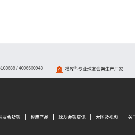
688 / 4006660948
®
模库
-专业球友会架生产厂家
球友会货架
模库产品
球友会架资讯
大图及视频
关